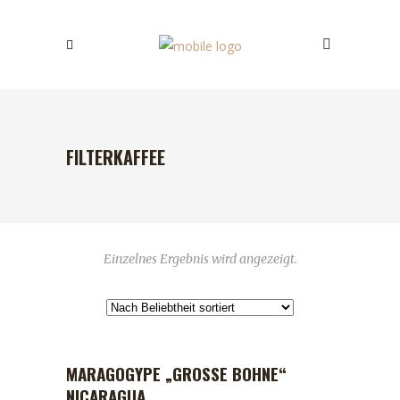
FILTERKAFFEE
Einzelnes Ergebnis wird angezeigt.
MARAGOGYPE „GROSSE BOHNE“ N
IN DEN WARENKORB
ICARAGUA