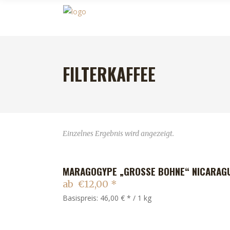
FILTERKAFFEE
Einzelnes Ergebnis wird angezeigt.
MARAGOGYPE „GROSSE BOHNE“ NICARAGU
IN DEN WARENKORB
ab
€
12,00
*
Basispreis: 46,00 € * / 1 kg