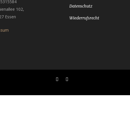
45315584
Datenschutz
ienallee 102,
27 Essen
Wiederrufsrecht
ssum