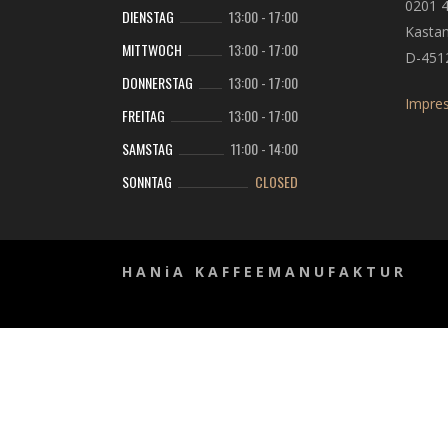
0201 
DIENSTAG
13:00
-
17:00
Kastan
MITTWOCH
13:00
-
17:00
D-451
DONNERSTAG
13:00
-
17:00
Impre
FREITAG
13:00
-
17:00
SAMSTAG
11:00
-
14:00
SONNTAG
CLOSED
H A N i A K A F F E E M A N U F A K T U R