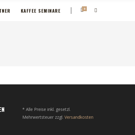
0
TNER
KAFFEE SEMINARE
EN
* Alle Preise inkl. gesetzl.
Mehrwertsteuer zzgl.
Versandkosten